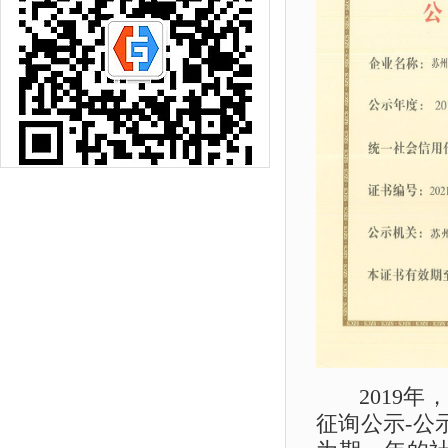
2019
征询公示-公