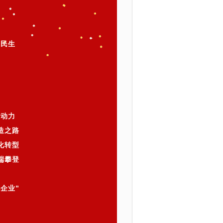
善民生
业
驱动力
造之路
化转型
端攀登
企业”