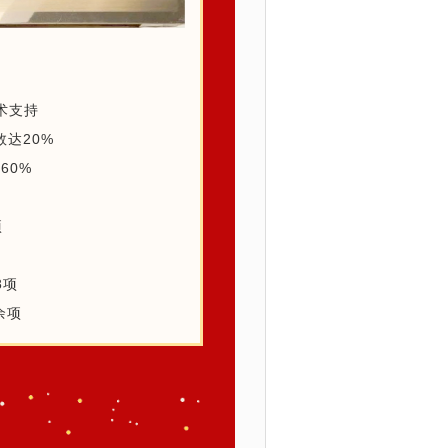
术支持
达20%
60%
项
8项
余项