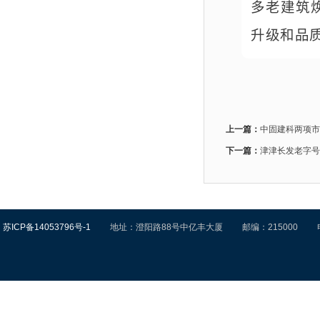
多老建筑
升级和品
上一篇：
中固建科两项市
下一篇：
津津长发老字号
苏ICP备14053796号-1
地址：澄阳路88号中亿丰大厦 邮编：215000 电话：0512—