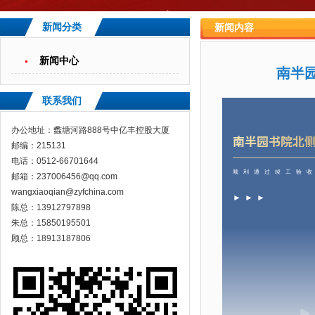
新闻分类
新闻内容
新闻中心
南半
联系我们
办公地址：蠡塘河路888号中亿丰控股大厦
南半园书院北
邮编：215131
电话：0512-66701644
顺利通过竣工验
邮箱：237006456@qq.com
wangxiaoqian@zyfchina.com
►►►
陈总：13912797898
朱总：15850195501
顾总：18913187806