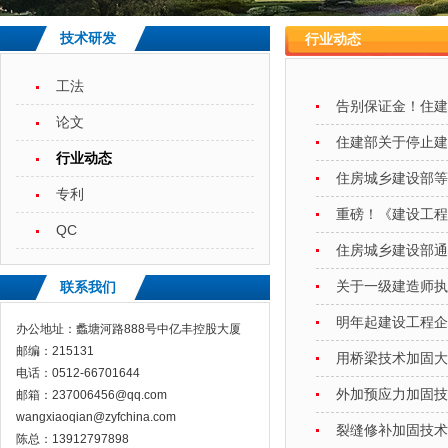
技术研发
行业动态
工法
告别保证金！住建
论文
住建部关于停止建
行业动态
住房城乡建设部等
专利
重磅！《建设工程
QC
住房城乡建设部通
关于一级建造师执
联系我们
明年起建设工程企
办公地址：蠡塘河路888号中亿丰控股大厦
邮编：215131
用桥梁技术加固大
电话：0512-66701644
外加预应力加固技
邮箱：237006456@qq.com
wangxiaoqian@zyfchina.com
裂缝修补加固技术
陈总：13912797898